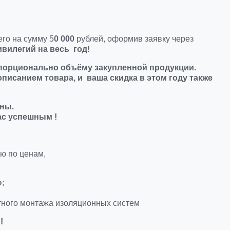
его на сумму 5
0 000
рублей, оформив заявку через
вилегий на весь год!
опорционально объёму закупленной продукции.
описанием товара, и ваша скидка в этом году также
ены.
ас успешным !
ию по ценам,
»
;
тного монтажа изоляционных систем
!