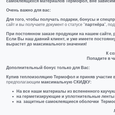
самоклеящихся материалов Термофол, вне зависимос
Очень важно для вас:
Для того, чтобы получать подарки, бонусы и спецп
сайт и вы получаете документ о статусе "
партнёра
", п
При постоянном заказе продукции на нашем сайте
,
Если Вы наш давний клиент, и уже имеете постоянну
вырастет до максимального значения!
К с
Попадите в ч
Дополнительный бонус только для Вас:
Купив теплоизоляцию Термофол и п
риняв участие 
предполагающим
максимальную
СКИДКУ
:
На все наши материалы из вспененного каучук
на герметизирующие и уплотнительные ленты
на защитные самоклеящиеся оболочки Терм