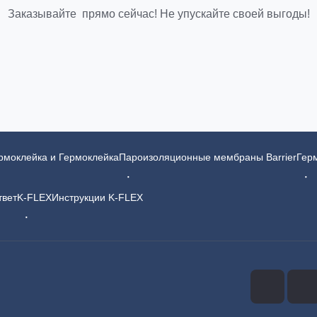
Заказывайте прямо сейчас! Не упускайте своей выгоды!
ермоклейка и Гермоклейка
Пароизоляционные мембраны Barrier
Гер
твет
K-FLEX
Инструкции K-FLEX