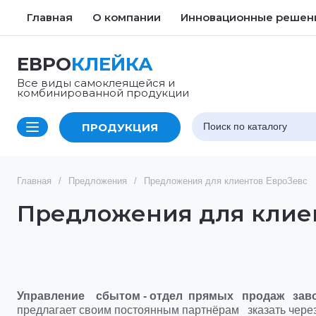
Главная
О компании
Инновационные решен
ЕВРО
КЛЕЙКА
Все виды самоклеящейся и
комбинированной продукции
ПРОДУКЦИЯ
Главная
/
Предложения
/
Предложения для клиентов ЕвроЗевс
Предложения для клие
Управление
сбытом
-
отдел
прямых
продаж
зав
предлагает своим постоянным партнёрам зказать чере