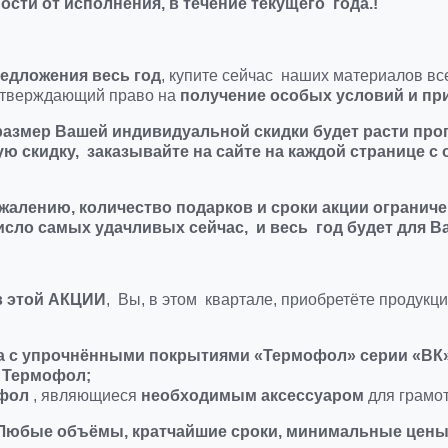
ти от исполнения, в течение текущего года.!
редложения весь год
, купите сейчас наших материалов вс
одтверждающий право на
получение особых условий и при
 размер Вашей индивидуальной скидки будет расти пр
ю скидку, заказывайте на сайте на каждой странице с 
ожалению, количество подарков и сроки акции огранич
исло самых удачливых сейчас, и весь год будет для В
в
этой
АКЦИИ
, Вы, в этом квартале, приобретёте продукц
а
с упрочнёнными покрытиями «Термофол» серии «ВК
 Термофол;
офол
, являющиеся
необходимым аксессуаром
для грамо
Любые объёмы, кратчайшие сроки, минимальные цены