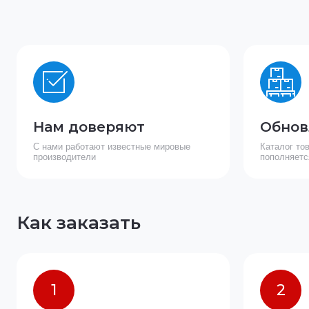
Нам доверяют
Обнов
С нами работают известные мировые
Каталог то
производители
пополняетс
Как заказать
1
2