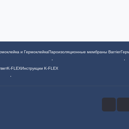
ермоклейка и Гермоклейка
Пароизоляционные мембраны Barrier
Гер
твет
K-FLEX
Инструкции K-FLEX