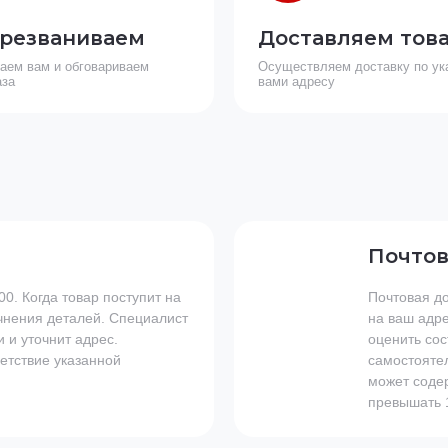
резваниваем
Доставляем тов
аем вам и обговариваем
Осуществляем доставку по ук
аза
вами адресу
Почтов
00. Когда товар поступит на
Почтовая до
очнения деталей. Специалист
на ваш адр
 и уточнит адрес.
оценить сос
ветствие указанной
самостоятел
может содер
превышать 1