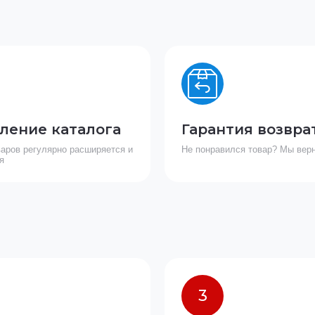
ление каталога
Гарантия возвра
варов регулярно расширяется и
Не понравился товар? Мы вер
я
3