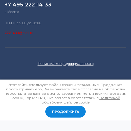
+7 495-222-14-33
г. Москва
ПН-ПТ с 9:00 до 18:00
2221433@mail.ru
Политика конфиденциальности
Этот сайт использует файлы cookie и метаданные. Продолжая
просматривать его, Вы выражаете свое согласие на обработку
персональных данных с использованием метрических программ
Top100, Top.Mail.Ru, LiveInternet в соответствии с
Политикой
обработки файлов cookie
ПРОДОЛЖИТЬ
МЕНЮ
КАБИНЕТ
СРАВНЕНИЕ
КОРЗИНА
создать интернет магазин
в megagroup.ru