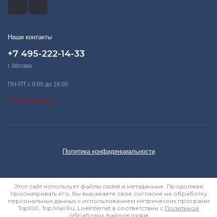
Наши контакты
+7 495-222-14-33
г. Москва
ПН-ПТ с 9:00 до 18:00
2221433@mail.ru
Политика конфиденциальности
Этот сайт использует файлы cookie и метаданные. Продолжая
просматривать его, Вы выражаете свое согласие на обработку
персональных данных с использованием метрических программ
Top100, Top.Mail.Ru, LiveInternet в соответствии с
Политикой
обработки файлов cookie