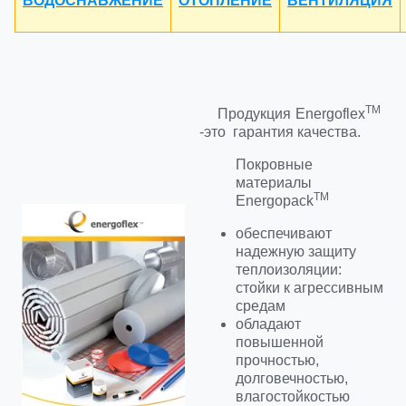
ВОДОСНАБЖЕНИЕ
ОТОПЛЕНИЕ
ВЕНТИЛЯЦИЯ
TM
Продукция Energoflex
-это гарантия качества.
Покровные
материалы
TM
Energopack
обеспечивают
надежную защиту
теплоизоляции:
стойки к агрессивным
средам
обладают
повышенной
прочностью,
долговечностью,
влагостойкостью